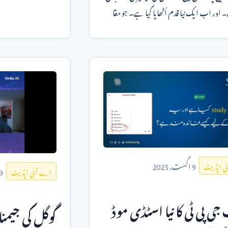
اور اب ایک نیا قدم اُٹھایا گیا ہے۔ جو مقا
9
اگست،
2025
ی اپڈیٹ
9
اے آئی اپڈیٹ
ی پی ٹی کا نیا اسٹڈی موڈ
گوگل کی جیمن