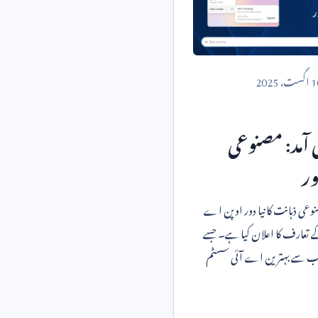
1
اگست،
2025
 آمد: مصنوعی
ور
کی آمد: مصنوعی ذہانت کا نیا دور اوپن اے
 تعارف کا اعلان کیا ہے۔ جسے
 سب سے بہترین اے آئی سسٹم