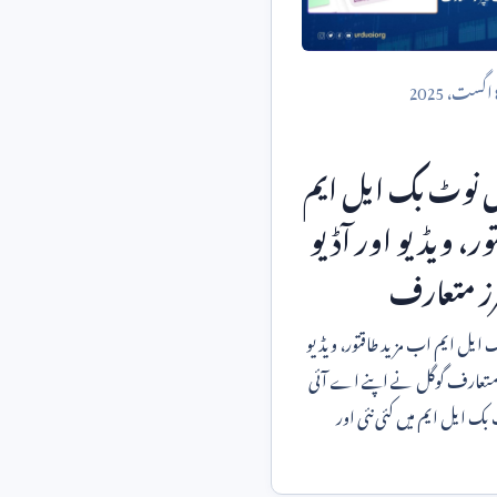
اگست،
2025
ٹول نوٹ بک ایل ایم
ور، ویڈیو اور آڈیو
ز متعارف
ک ایل ایم اب مزید طاقتور، ویڈیو
اور آڈیو کے نئے فیچرز متعارف گوگل نے اپنے اے آئی
 ایل ایم میں کئی نئی اور