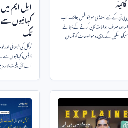
گائیڈ
ایل ایم میں
کہانیوں سے ل
ی ٹی کے نئے اسٹڈی موڈ کا مکمل جائزہ۔ اب
ر اساتذہ صرف جوابات کاپی کرنے کے بجائے
تک
یکھ سکیں گے۔ پیچیدہ موضوعات کو آسان
بہترین فیچر۔
گوگل کی جیمنائی اور 
اے آئی پلیٹ فارمز می
ہے۔ ہر ہفتے ہ