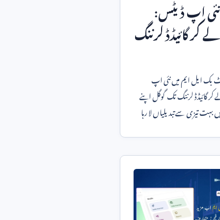
 نئی اپ ڈیٹس:
ے کر گائیڈڈ لرننگ
نوٹ بک ایل ایم میں نئی اپ
ڈیٹس: کہانیوں سے لے کر گائیڈڈ لرننگ تک گوگل اپنے
ں بہت تیزی سے تبدیلیاں لا رہا