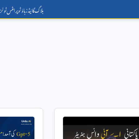
بلاگ
گائیڈز
ہاؤ ٹو
پرامٹس
ٹولز