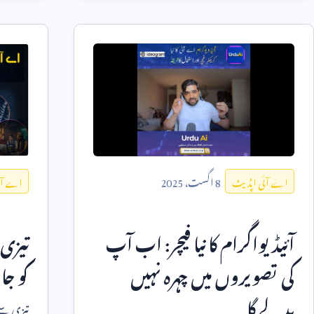
8
اگست،
2025
اے آئی اپڈیٹ
اے آئ
آئیڈیواگرام کا نیا فیچر: اب آپ
تیزی 
کی تصویروں میں چہرہ نہیں
کو جا
بدلے گا
تیزی سے 