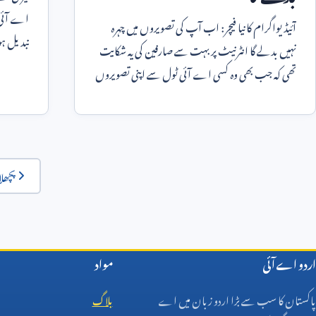
اے آئی 
آئیڈیواگرام کا نیا فیچر: اب آپ کی تصویروں میں چہرہ
تبدیل ہو
نہیں بدلے گا انٹرنیٹ پر بہت سے صارفین کی یہ شکایت
دنیا کو ا
تھی کہ جب بھی وہ کسی اے آئی ٹول سے اپنی تصویروں
میں تبدیل
پچھلا
اردو اے آئی
مواد
پاکستان کا سب سے بڑا اردو زبان میں اے
بلاگ