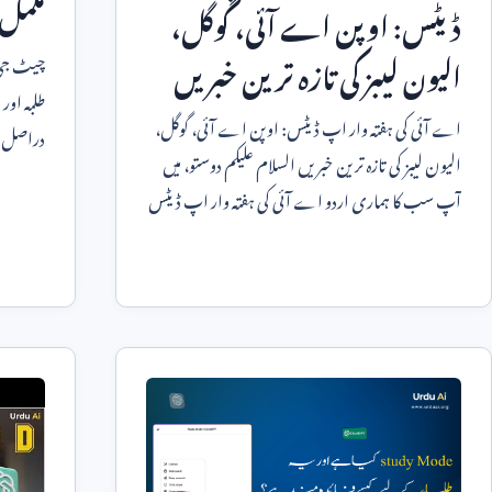
مکمل 
ڈیٹس: اوپن اے آئی، گوگل،
الیون لیبز کی تازہ ترین خبریں
چیٹ جی پ
طلبہ او
اے آئی کی ہفتہ وار اپ ڈیٹس: اوپن اے آئی، گوگل،
دراصل س
الیون لیبز کی تازہ ترین خبریں السلام علیکم دوستو، میں
بنانے کا 
آپ سب کا ہماری اردو اے آئی کی ہفتہ وار اپ ڈیٹس
میں استقبال