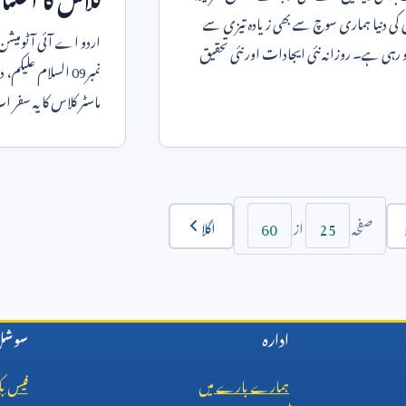
کی دنیا ہماری سوچ سے بھی زیادہ تیزی سے
اردو اے آئی آٹومیشن م
 رہی ہے۔ روزانہ نئی ایجادات اور نئی تحقیق
نمبر
09
السلام علیکم، 
ماسٹر کلاس کا یہ سفر 
آخری کلاس
60
25
اگلا
صفحہ
از
ادارہ
سوشل 
ہمارے بارے میں
فیس ب