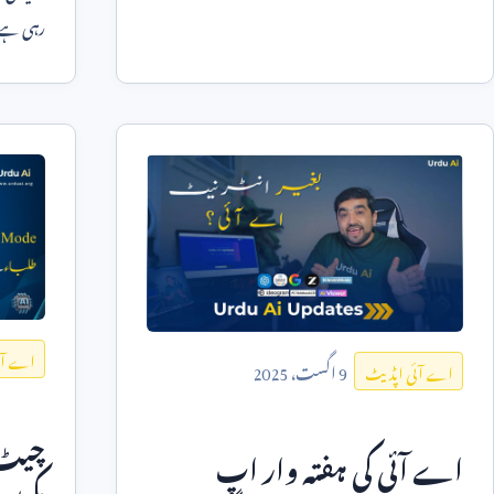
رہی ہے۔ 
اے آئ
9
اگست،
2025
اے آئی اپڈیٹ
چیٹ ج
اے آئی کی ہفتہ وار اپ