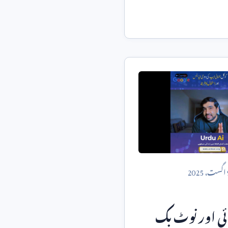
اگست،
2025
ائی اور نوٹ بک