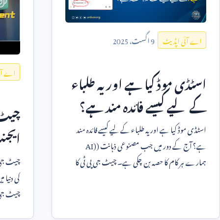
9
اگست،
2025
اے آئی اپڈیٹ
اے آئ
اسٹڈی موڈ کیا ہے اور یہ طلباء
کے لیے کیسے فائدہ مند ہے؟
چیٹ 
اسٹڈی موڈ کیا ہے اور یہ طلباء کے لیے کیسے فائدہ مند
ایجنٹ
ہے؟ آج کے دور میں جب مصنوعی ذہانت (
AI)
ہمارے ہر کام کا حصہ بن چکی ہے۔ چیٹ جی پی ٹی کا
کی دنیا 
استعمال بھی بڑھتا جا
چیٹ جی پ
نہایت طا