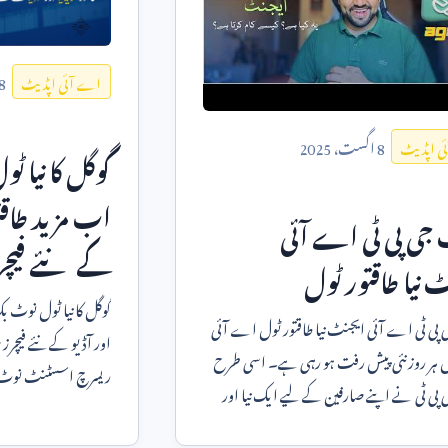
8
اے آئی اپڈیٹ
8
اگست،
2025
ی اپڈیٹ
گوگل کا نیا 
اب مزید طاقت
جی پی ٹی اے آئی
کے نئے فیچر
 نیا طاقتور ٹول
گوگل کا نیا ٹول نوٹ ب
چیٹ جی پی ٹی اے آئی ایجنٹ نیا طاقتور ٹول اے آئی
میں ہر روز نئی پیش رفت ہو رہی ہے۔ اسی طرح
ریسرچ اسسٹنٹ نوٹ بک
ی ٹی نے اپنے صارفین کے لیے ایک نیا اور
دلچسپ اپڈیٹس
قتور