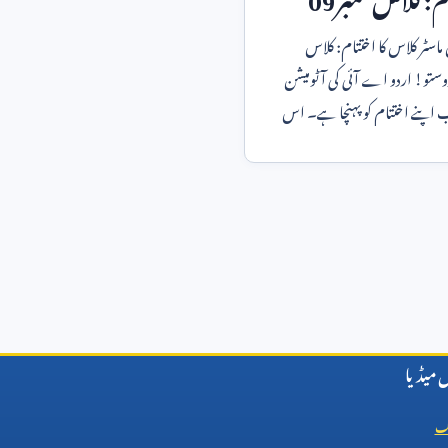
اسٹر کلاس کا اختتام: کلاس
دوستو! اردو اے آئی کی آٹومیشن
اب اپنے اختتام کو پہنچا ہے۔ اس
میڈیا
ک