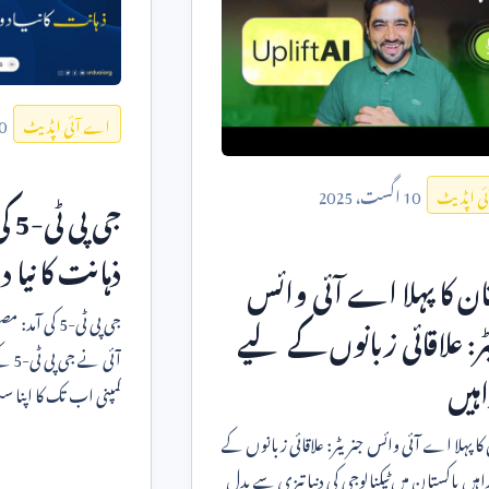
0
اے آئی اپڈیٹ
10
اگست،
2025
ی اپڈیٹ
جی پی ٹی-
5
کی
ذہانت کا نیا د
ان کا پہلا اے آئی وائس
جی پی ٹی-
5
ر: علاقائی زبانوں کے لیے
آئی نے جی پی ٹی-
5
کے
اہیں
کمپنی اب تک کا اپنا
قرار دیتی ہے۔ ی
کا پہلا اے آئی وائس جنریٹر: علاقائی زبانوں کے
لیے نئی راہیں پاکستان میں ٹیکنالوجی کی دنیا تیزی سے بدل