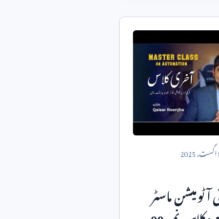
اگست،
2025
آٹومیشن ماسٹر
م: کلاس نمبر
09