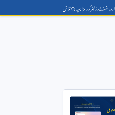
اردو لغت
نیوز لیٹر
کورسز
ایپ
تلاش