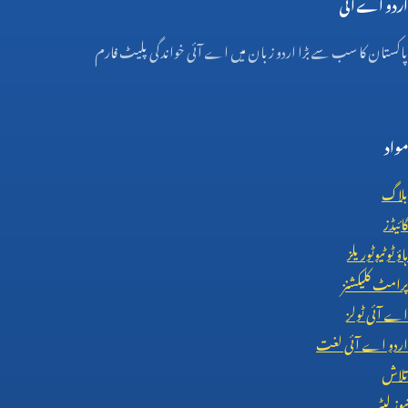
اردو اے آئی
پاکستان کا سب سے بڑا اردو زبان میں اے آئی خواندگی پلیٹ فارم
مواد
بلاگ
گائیڈز
ہاؤ ٹو ٹیوٹوریلز
پرامٹ کلیکشنز
اے آئی ٹولز
اردو اے آئی لغت
تلاش
نیوز لیٹر