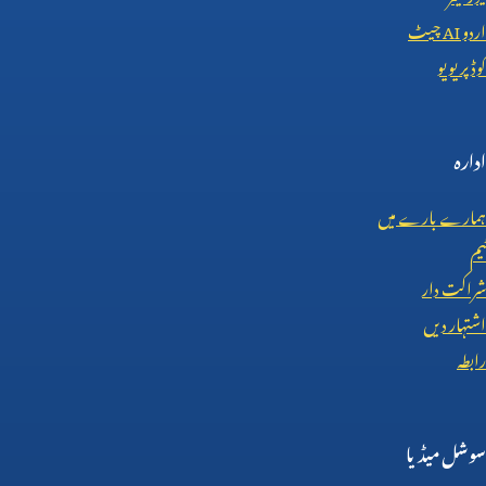
اردو
AI
چیٹ
کوڈ پریویو
ادارہ
ہمارے بارے میں
ٹیم
شراکت دار
اشتہار دیں
رابطہ
سوشل میڈیا