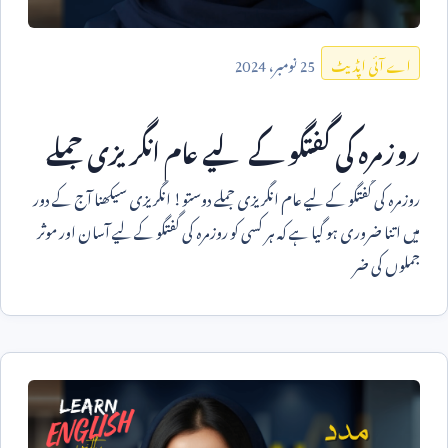
25
نومبر،
2024
اے آئی اپڈیٹ
روزمرہ کی گفتگو کے لیے عام انگریزی جملے
روزمرہ کی گفتگو کے لیے عام انگریزی جملے دوستو! انگریزی سیکھنا آج کے دور
میں اتنا ضروری ہو گیا ہے کہ ہر کسی کو روزمرہ کی گفتگو کے لیے آسان اور موثر
جملوں کی ضر