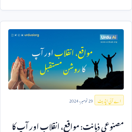
29
نومبر،
2024
اے آئی اپڈیٹ
مصنوعی ذہانت: مواقع، انقلاب اور آپ کا