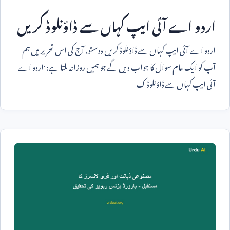
اردو اے آئی ایپ کہاں سے ڈاؤنلوڈ کریں
اردو اے آئی ایپ کہاں سے ڈاؤنلوڈ کریں دوستو، آج کی اس تحریر میں ہم
آپ کو ایک عام سوال کا جواب دیں گے جو ہمیں روزانہ ملتا ہے: 'اردو اے
آئی ایپ کہاں سے ڈاؤنلوڈ ک