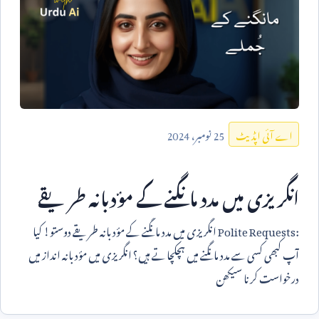
25
نومبر،
2024
اے آئی اپڈیٹ
انگریزی میں مدد مانگنے کے مؤدبانہ طریقے
Polite Requests:
انگریزی میں مدد مانگنے کے مؤدبانہ طریقے دوستو! کیا
آپ کبھی کسی سے مدد مانگنے میں ہچکچاتے ہیں؟ انگریزی میں مؤدبانہ انداز میں
درخواست کرنا سیکھن