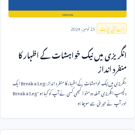
25
نومبر،
2024
اے آئی اپڈیٹ
انگریزی میں نیک خواہشات کے اظہار کا
منفرد انداز
انگریزی میں نیک خواہشات کے اظہار کا منفرد انداز
Break a Leg:
ایک
دلچسپ انگریزی جملہ دوستو! کبھی کسی نے آپ کو کہا ہو '
Break a Leg'
اور آپ نے حیرانی سے سوچا ہو