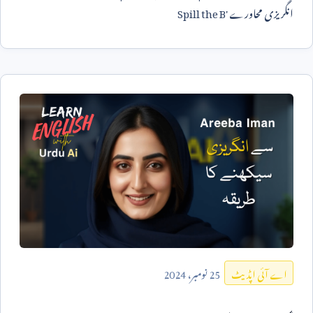
انگریزی محاورے '
Spill the B
25
نومبر،
2024
اے آئی اپڈیٹ