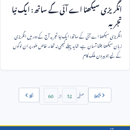
انگریزی سیکھنا اے آئی کے ساتھ: ایک نیا
تجربہ
انگریزی سیکھنا اے آئی کے ساتھ: ایک نیا تجربہ آج کے دور میں انگریزی
زبان سیکھنا جتنا آسان ہے، شاید پہلے کبھی نہ تھا۔ خاص طور پر ان لوگوں
کے لیے جو بیرون ملک کام
60
52
پچھلا
اگلا
صفحہ
از