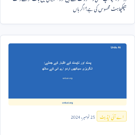
ہچکچاہٹ محسوس کی ہے؟ اگر ہاں
25
نومبر،
2024
اے آئی اپڈیٹ