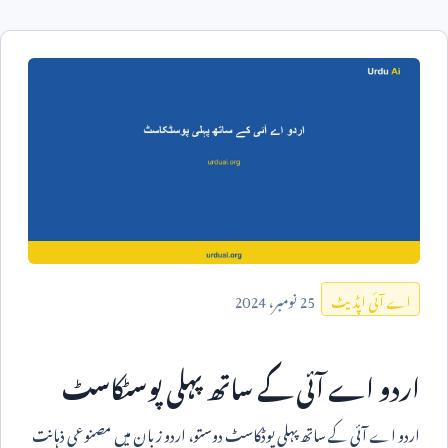
25
نومبر،
2024
اے آئی اپڈیٹ
اردو اے آئی کے ساتھ پہلی پوسٹکاسٹ
اردو اے آئی کے ساتھ پہلی پوڈکاسٹ دوستو، اردو زبان میں مصنوعی ذہانت