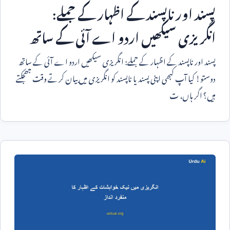
پسند اور ناپسند کے اظہار کے جملے:
انگریزی سیکھیں اردو اے آئی کے ساتھ
پسند اور ناپسند کے اظہار کے جملے: انگریزی سیکھیں اردو اے آئی کے ساتھ
دوستو! کیا آپ کبھی اپنی پسند یا ناپسند کو انگریزی میں بیان کرتے وقت جھجکتے
ہیں؟ اگر ہاں، ت