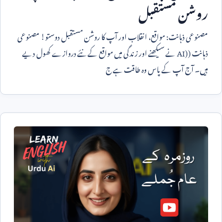
روشن مستقبل
مصنوعی ذہانت: مواقع، انقلاب اور آپ کا روشن مستقبل دوستو! مصنوعی
ذہانت (
AI)
نے سیکھنے اور زندگی میں مواقع کے نئے دروازے کھول دیے
ہیں۔ آج آپ کے پاس وہ طاقت ہے ج