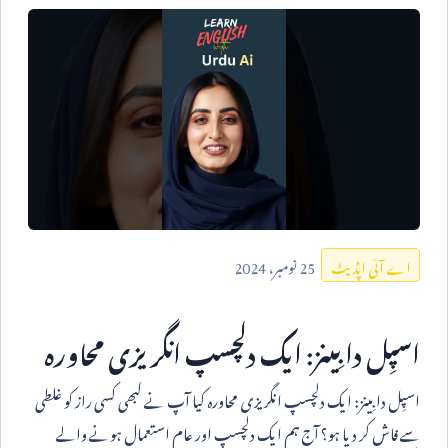
25
نومبر،
2024
اے آئی اپڈیٹ
اسپِل دا بِینز: ایک دلچسپ انگریزی محاورہ
اسپِل دا بِینز: ایک دلچسپ انگریزی محاورہ کیا آپ نے کبھی کسی راز کو غلطی
سے فاش کر دیا ہو؟ آج ہم ایک دلچسپ اور عام استعمال ہونے والے