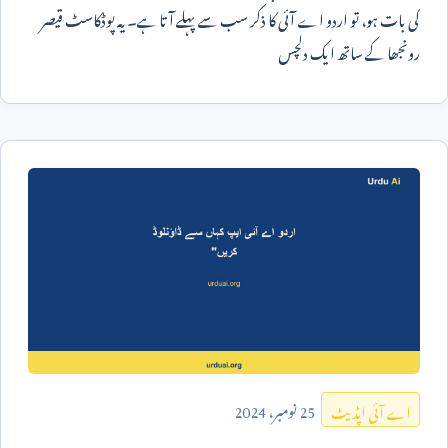
کی بات ہو، تو اردو اے آئی کا ذکر سب سے پہلے آتا ہے۔ یہ پوڈکاسٹ قیصر
رونجھا کے ساتھ ایک دلچس
25
نومبر،
2024
اے آئی اپڈیٹ