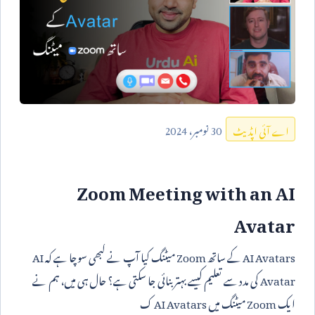
30
نومبر،
2024
اے آئی اپڈیٹ
Zoom Meeting with an AI
Avatar
AI Avatars
کے ساتھ
Zoom
میٹنگ کیا آپ نے کبھی سوچا ہے کہ
AI
Avatar
کی مدد سے تعلیم کیسے بہتر بنائی جا سکتی ہے؟ حال ہی میں، ہم نے
ایک
Zoom
میٹنگ میں
AI Avatars
ک