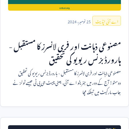
25
نومبر،
2024
اے آئی اپڈیٹ
مصنوعی ذہانت اور فری لانسرز کا مستقبل -
ہارورڈ بزنس ریویو کی تحقیق
مصنوعی ذہانت اور فری لانسرز کا مستقبل - ہارورڈ بزنس ریویو کی تحقیق
دوستو! آج کے دور میں جنریٹو اے آئی، یعنی چیٹ جی پی ٹی جیسے ٹولز نے
جاب مارکیٹ میں تہلکہ مچا