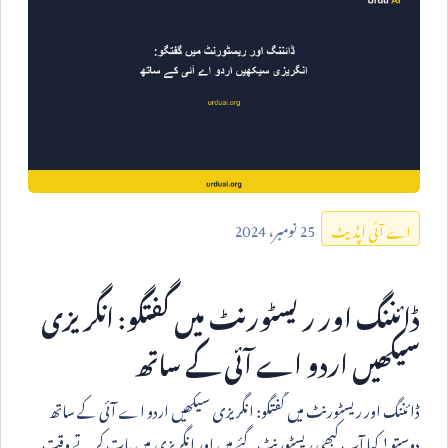
25
نومبر،
2024
اے آئی اپڈیٹ
ڈائننگ اور ریسٹورنٹ میں گفتگو: انگریزی
سیکھیں اردو اے آئی کے ساتھ
ڈائننگ اور ریسٹورنٹ میں گفتگو: انگریزی سیکھیں اردو اے آئی کے ساتھ
دوستو! کیا آپ کبھی ریسٹورنٹ گئے ہیں اور انگریزی میں بات کرتے وقت