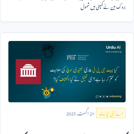
بروک مین نے کمپنی میں شمول
21
اگست،
2025
اے آئی اپڈیٹ