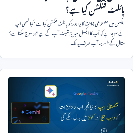
پائلٹ فنکشن کیا ہے؟
ایکسل میں مصنوعی ذہانت کا نیا دور:کو پائلٹ فنکشن کیا ہے؟ کیا کبھی آپ
نے سوچا ہے کہ آپ کا ایکسل سپریڈ شیٹ آپ کے لیے خود سوچ سکتا ہے؟
مثال کے طور پر، آپ صرف یہ لک