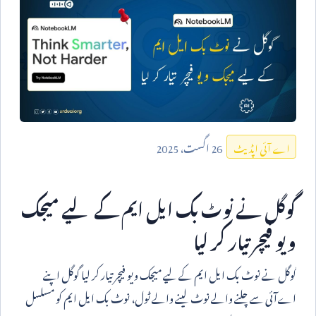
26
اگست،
2025
اے آئی اپڈیٹ
گوگل نے نوٹ بک ایل ایم کے لیے میجک
ویو فیچر تیار کر لیا
گوگل نے نوٹ بک ایل ایم کے لیے میجک ویو فیچر تیار کر لیا گوگل اپنے
اےآئی سے چلنے والے نوٹ لینے والے ٹول، نوٹ بک ایل ایم کو مسلسل