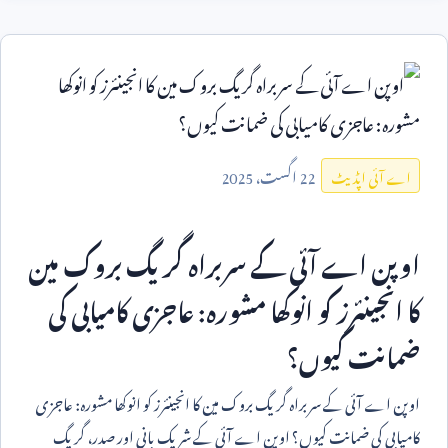
22
اگست،
2025
اے آئی اپڈیٹ
اوپن اے آئی کے سربراہ گریگ بروک مین
کا انجینئرز کو انوکھا مشورہ: عاجزی کامیابی کی
ضمانت کیوں؟
اوپن اے آئی کے سربراہ گریگ بروک مین کا انجینئرز کو انوکھا مشورہ: عاجزی
کامیابی کی ضمانت کیوں؟ اوپن اے آئی کے شریک بانی اور صدر، گریگ