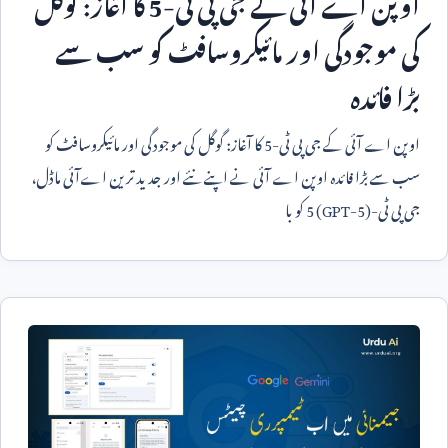
اوپن اے آئی کے جی پی ٹی-
5
کا آغاز: گوگل
کی موجودگی اور مائیکروسافٹ کو سب سے
بڑا فائدہ
اوپن اے آئی کے جی پی ٹی-
5
کا آغاز: گوگل کی موجودگی اور مائیکروسافٹ کو
سب سے بڑا فائدہ اوپن اے آئی نے اپنے نئے اور جدید ترین اےآئی ماڈل،
جی پی ٹی-
5 (GPT-5)
کو با