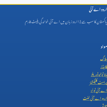
اردو اے آئی
پاکستان کا سب سے بڑا اردو زبان میں اے آئی خواندگی پلیٹ فارم
مواد
بلاگ
گائیڈز
ہاؤ ٹو ٹیوٹوریلز
پرامٹ کلیکشنز
اے آئی ٹولز
اردو اے آئی لغت
تلاش