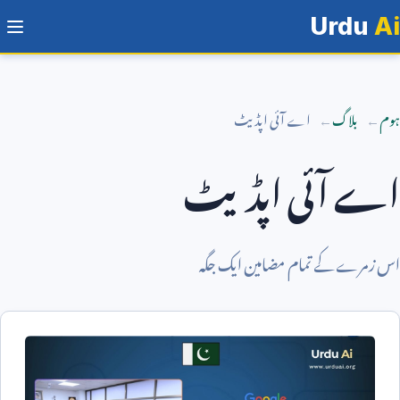
Urdu
Ai
ہوم
بلاگ
اے آئی اپڈیٹ
اے آئی اپڈیٹ
اس زمرے کے تمام مضامین ایک جگہ