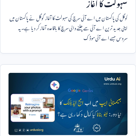
سہولت کا آغاز
گوگل کی پاکستان میں اے آئی سرچ کی سہولت کا آغاز گوگل نے پاکستان میں
اپنی جدید ترین اے آئی سے چلنے والی سرچ کا باقاعدہ آغاز کر دیا ہے۔ یہ
سروس جسے اے آئی موڈ ک