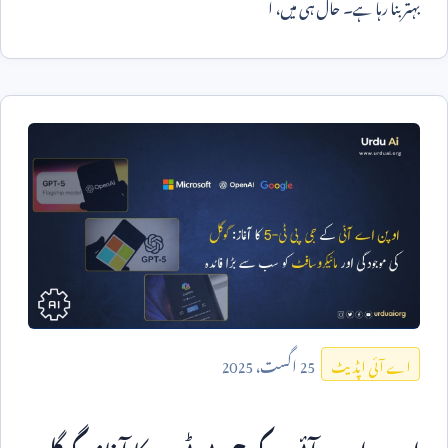
بہتر بنا رہا ہے۔ حال ہی میں، ا
25
اگست،
2025
اے آئی اپڈیٹ