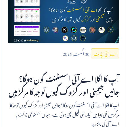
30
اگست،
2025
اے آئی اپڈیٹ
آپ کا اگلا اے آئی اسسٹنٹ کون ہوگا؟
جانیں جیمِنی اور گرُوک کیوں توجہ کا مرکز ہیں
آپ کا اگلا اے آئی اسسٹنٹ کون ہوگا؟ جانیں جیمِنی اور گرُوک کیوں توجہ کا
مرکز ہیں فنی دنیا میں ایک نئی ہلچل مچی ہوئی ہے۔ جہاں مصنوعی ذہانت یا
اے آئی کی رفتار پر