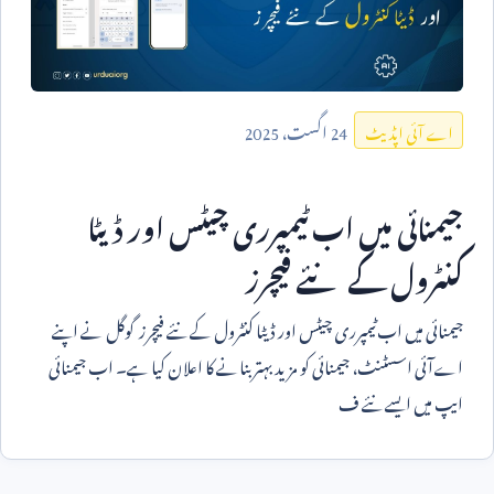
24
اگست،
2025
اے آئی اپڈیٹ
جیمنائی میں اب ٹیمپرری چیٹس اور ڈیٹا
کنٹرول کے نئے فیچرز
جیمنائی میں اب ٹیمپرری چیٹس اور ڈیٹا کنٹرول کے نئے فیچرز گوگل نے اپنے
اےآئی اسسٹنٹ، جیمنائی کو مزید بہتر بنانے کا اعلان کیا ہے۔ اب جیمنائی
ایپ میں ایسے نئے ف