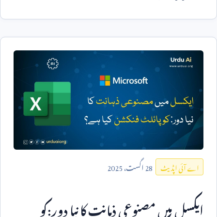
28
اگست،
2025
اے آئی اپڈیٹ
ایکسل میں مصنوعی ذہانت کا نیا دور:کو