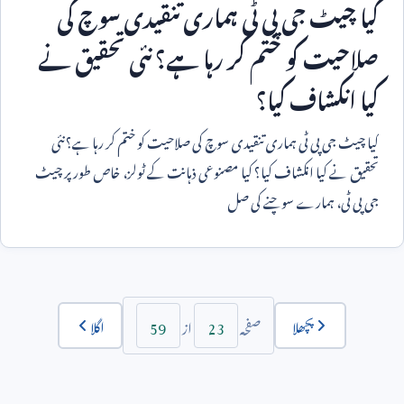
کیا چیٹ جی پی ٹی ہماری تنقیدی سوچ کی
صلاحیت کو ختم کر رہا ہے؟ نئی تحقیق نے
کیا انکشاف کیا؟
کیا چیٹ جی پی ٹی ہماری تنقیدی سوچ کی صلاحیت کو ختم کر رہا ہے؟ نئی
تحقیق نے کیا انکشاف کیا؟ کیا مصنوعی ذہانت کے ٹولز، خاص طور پر چیٹ
جی پی ٹی، ہمارے سوچنے کی صل
59
23
پچھلا
اگلا
صفحہ
از