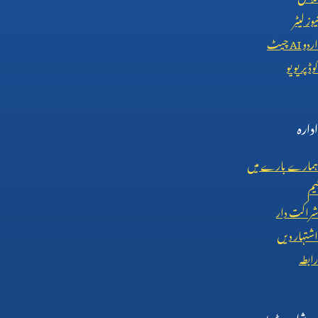
نیوز لیٹر
اردو
AI
چیٹ
کوڈ پریویو
ادارہ
ہمارے بارے میں
ٹیم
شراکت دار
اشتہار دیں
رابطہ